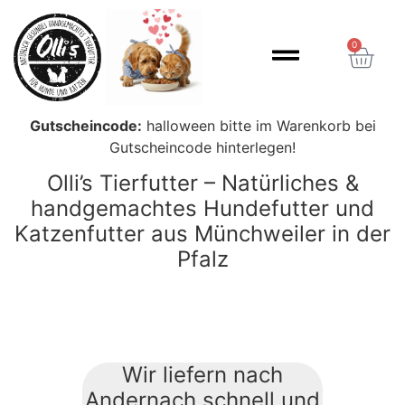
Inhalt
springen
0
Gutscheincode:
halloween bitte im Warenkorb bei
Gutscheincode hinterlegen!
Olli’s Tierfutter – Natürliches &
handgemachtes Hundefutter und
Katzenfutter aus Münchweiler in der
Pfalz
Wir liefern nach
Andernach schnell und