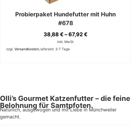
Probierpaket Hundefutter mit Huhn
#678
38,88
€
–
67,92
€
inkl. MwSt.
zzgl.
Versandkosten
Lieferzeit:
3-7 Tage
Olli’s Gourmet Katzenfutter – die feine
Belohnung für Samtpfoten.
Natürlich, ausgewogen und mit Liebe in Münchweiler
gemacht.