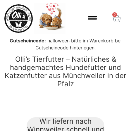
Inhalt
springen
0
Gutscheincode:
halloween bitte im Warenkorb bei
Gutscheincode hinterlegen!
Olli’s Tierfutter – Natürliches &
handgemachtes Hundefutter und
Katzenfutter aus Münchweiler in der
Pfalz
Wir liefern nach
Winnweiler schnell und