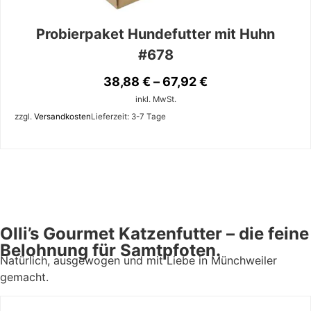
Probierpaket Hundefutter mit Huhn
#678
38,88
€
–
67,92
€
inkl. MwSt.
zzgl.
Versandkosten
Lieferzeit:
3-7 Tage
Olli’s Gourmet Katzenfutter – die feine
Belohnung für Samtpfoten.
Natürlich, ausgewogen und mit Liebe in Münchweiler
gemacht.