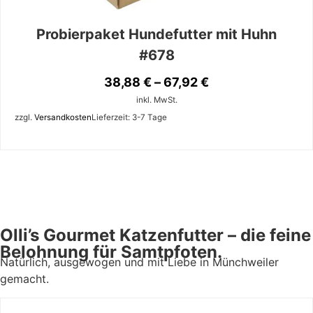
Probierpaket Hundefutter mit Huhn
#678
38,88
€
–
67,92
€
inkl. MwSt.
zzgl.
Versandkosten
Lieferzeit:
3-7 Tage
Olli’s Gourmet Katzenfutter – die feine
Belohnung für Samtpfoten.
Natürlich, ausgewogen und mit Liebe in Münchweiler
gemacht.