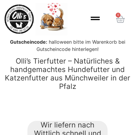
Inhalt
springen
0
Gutscheincode:
halloween bitte im Warenkorb bei
Gutscheincode hinterlegen!
Olli’s Tierfutter – Natürliches &
handgemachtes Hundefutter und
Katzenfutter aus Münchweiler in der
Pfalz
Wir liefern nach
Wittlich schnell und