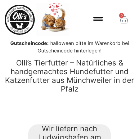
Inhalt
springen
0
Gutscheincode:
halloween bitte im Warenkorb bei
Gutscheincode hinterlegen!
Olli’s Tierfutter – Natürliches &
handgemachtes Hundefutter und
Katzenfutter aus Münchweiler in der
Pfalz
Wir liefern nach
Ludwigshafen am