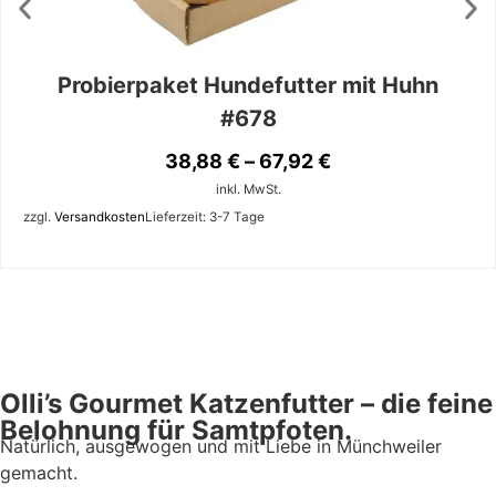
Probierpaket Hundefutter mit Huhn
#678
38,88
€
–
67,92
€
inkl. MwSt.
zzgl.
Versandkosten
Lieferzeit:
3-7 Tage
Olli’s Gourmet Katzenfutter – die feine
Belohnung für Samtpfoten.
Natürlich, ausgewogen und mit Liebe in Münchweiler
gemacht.