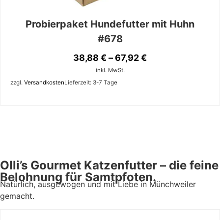
Probierpaket Hundefutter mit Huhn
#678
38,88
€
–
67,92
€
inkl. MwSt.
zzgl.
Versandkosten
Lieferzeit:
3-7 Tage
Olli’s Gourmet Katzenfutter – die feine
Belohnung für Samtpfoten.
Natürlich, ausgewogen und mit Liebe in Münchweiler
gemacht.