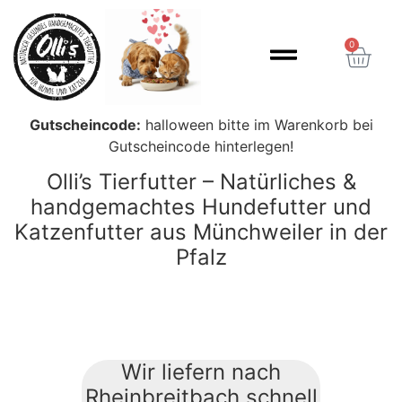
Inhalt
springen
0
Gutscheincode:
halloween bitte im Warenkorb bei
Gutscheincode hinterlegen!
Olli’s Tierfutter – Natürliches &
handgemachtes Hundefutter und
Katzenfutter aus Münchweiler in der
Pfalz
Wir liefern nach
Rheinbreitbach schnell