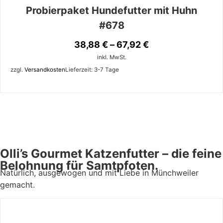
Probierpaket Hundefutter mit Huhn
#678
38,88
€
–
67,92
€
inkl. MwSt.
zzgl.
Versandkosten
Lieferzeit:
3-7 Tage
Olli’s Gourmet Katzenfutter – die feine
Belohnung für Samtpfoten.
Natürlich, ausgewogen und mit Liebe in Münchweiler
gemacht.