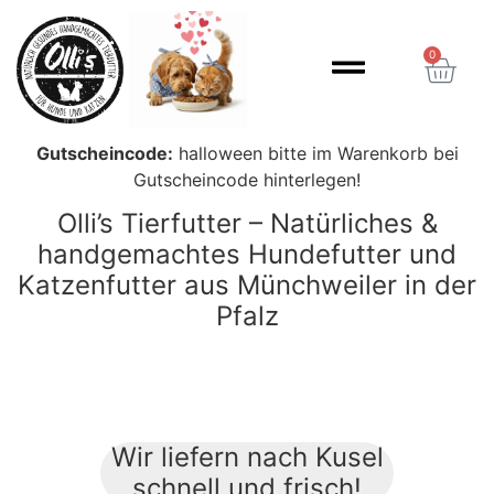
Inhalt
springen
0
Gutscheincode:
halloween bitte im Warenkorb bei
Gutscheincode hinterlegen!
Olli’s Tierfutter – Natürliches &
handgemachtes Hundefutter und
Katzenfutter aus Münchweiler in der
Pfalz
Wir liefern nach Kusel
schnell und frisch!